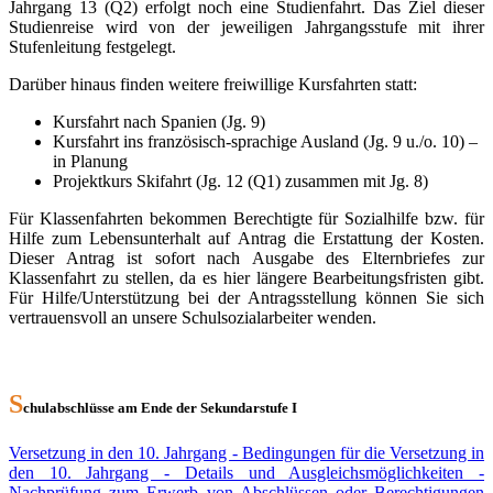
Jahrgang 13 (Q2) erfolgt noch eine Studienfahrt. Das Ziel dieser
Studienreise wird von der jeweiligen Jahrgangsstufe mit ihrer
Stufenleitung festgelegt.
Darüber hinaus finden weitere freiwillige Kursfahrten statt:
Kursfahrt nach Spanien (Jg. 9)
Kursfahrt ins französisch-sprachige Ausland (Jg. 9 u./o. 10) –
in Planung
Projektkurs Skifahrt (Jg. 12 (Q1) zusammen mit Jg. 8)
Für Klassenfahrten bekommen Berechtigte für Sozialhilfe bzw. für
Hilfe zum Lebensunterhalt auf Antrag die Erstattung der Kosten.
Dieser Antrag ist sofort nach Ausgabe des Elternbriefes zur
Klassenfahrt zu stellen, da es hier längere Bearbeitungsfristen gibt.
Für Hilfe/Unterstützung bei der Antragsstellung können Sie sich
vertrauensvoll an unsere Schulsozialarbeiter wenden.
S
chulabschlüsse am Ende der Sekundarstufe I
Versetzung in den 10. Jahrgang - Bedingungen für die Versetzung in
den 10. Jahrgang - Details und Ausgleichsmöglichkeiten -
Nachprüfung zum Erwerb von Abschlüssen oder Berechtigungen