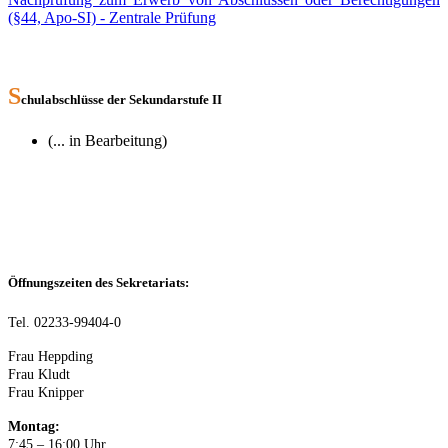
(§44, Apo-SI) - Zentrale Prüfung
S
chulabschlüsse der Sekundarstufe II
(... in Bearbeitung)
Öffnungszeiten des Sekretariats:
Tel. 02233-99404-0
Frau Heppding
Frau Kludt
Frau Knipper
Montag:
7:45 – 16:00 Uhr