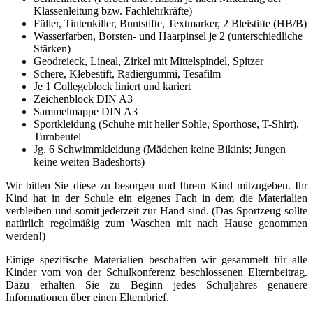
Klassenleitung bzw. Fachlehrkräfte)
Füller, Tintenkiller, Buntstifte, Textmarker, 2 Bleistifte (HB/B)
Wasserfarben, Borsten- und Haarpinsel je 2 (unterschiedliche
Stärken)
Geodreieck, Lineal, Zirkel mit Mittelspindel, Spitzer
Schere, Klebestift, Radiergummi, Tesafilm
Je 1 Collegeblock liniert und kariert
Zeichenblock DIN A3
Sammelmappe DIN A3
Sportkleidung (Schuhe mit heller Sohle, Sporthose, T-Shirt),
Turnbeutel
Jg. 6 Schwimmkleidung (Mädchen keine Bikinis; Jungen
keine weiten Badeshorts)
Wir bitten Sie diese zu besorgen und Ihrem Kind mitzugeben. Ihr
Kind hat in der Schule ein eigenes Fach in dem die Materialien
verbleiben und somit jederzeit zur Hand sind. (Das Sportzeug sollte
natürlich regelmäßig zum Waschen mit nach Hause genommen
werden!)
Einige spezifische Materialien beschaffen wir gesammelt für alle
Kinder vom von der Schulkonferenz beschlossenen Elternbeitrag.
Dazu erhalten Sie zu Beginn jedes Schuljahres genauere
Informationen über einen Elternbrief.