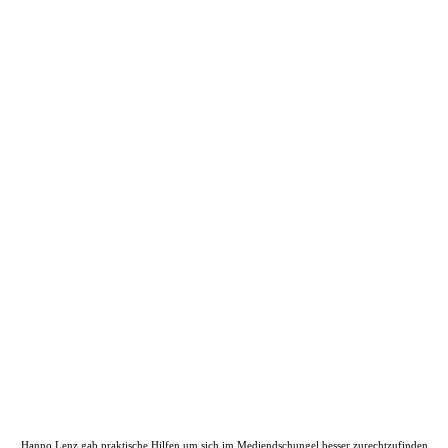
Hanno Lenz gab praktische Hilfen um sich im Mediendschungel besser zurechtzufinden