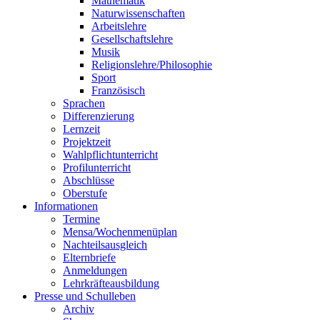
Mathematik
Naturwissenschaften
Arbeitslehre
Gesellschaftslehre
Musik
Religionslehre/Philosophie
Sport
Französisch
Sprachen
Differenzierung
Lernzeit
Projektzeit
Wahlpflichtunterricht
Profilunterricht
Abschlüsse
Oberstufe
Informationen
Termine
Mensa/Wochenmenüplan
Nachteilsausgleich
Elternbriefe
Anmeldungen
Lehrkräfteausbildung
Presse und Schulleben
Archiv