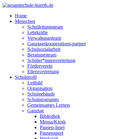
Home
Menschen
Schulleitungsteam
Lehrkräfte
Verwaltungsteam
Ganztagskooperations-partner
Schulsozialarbeit
Beratungsteam
Schüler*innenvertretung
Förderverein
Elternvertretung
Schulprofil
Leitbild
Organisation
Schulgebäude
Schulprogramm
Gemeinsames Lernen
Ganztag
Bibliothek
Mensa/Kiosk
Pausen-Insel
Pausensport
Werkstatt