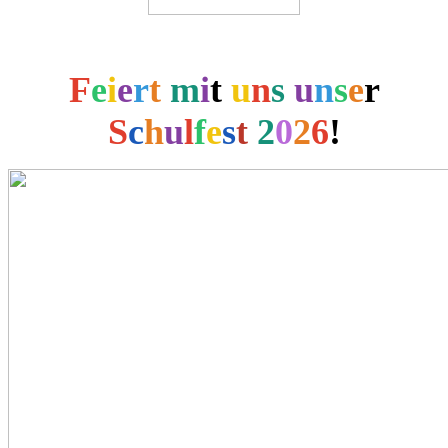
F
e
i
e
r
t
m
i
t
u
n
s
u
n
s
e
r
S
c
h
u
l
f
e
s
t
2
0
2
6
!